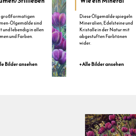
umen/Stillleben
Wie ein Mineral
 großformatigen
Diese Ölgemälde spiegeln
men-Ölgemälde sind
Mineralien, Edelsteine und
t und lebendig in allen
Kristalle in der Natur mit
men und Farben.
abgestuften Farbtönen
wider.
le Bilder ansehen
+Alle Bilder ansehen