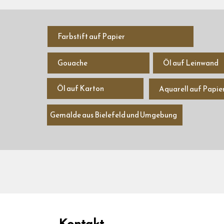
Farbstift auf Papier
Gouache
Öl auf Leinwand
Öl auf Karton
Aquarell auf Papie
Gemälde aus Bielefeld und Umgebung
Kontakt