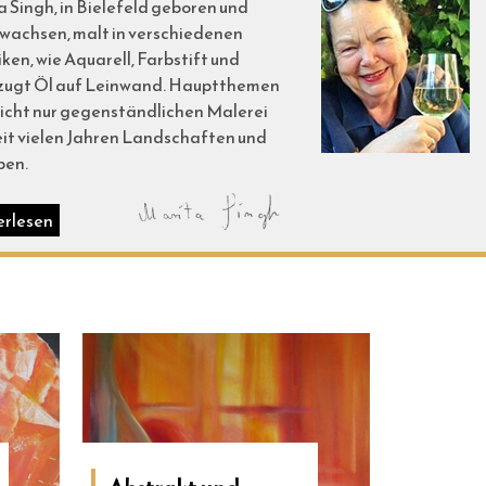
 Singh, in Bielefeld geboren und
wachsen, malt in verschiedenen
ken, wie Aquarell, Farbstift und
zugt Öl auf Leinwand. Hauptthemen
nicht nur gegenständlichen Malerei
eit vielen Jahren Landschaften und
eben.
erlesen