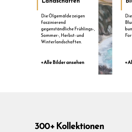
Landschaften
Bl
Die Ölgemälde zeigen
Die
faszinierend
Blu
gegenständliche Frühlings-,
bun
Sommer-, Herbst- und
For
Winterlandschaften.
+Alle Bilder ansehen
+Al
300+ Kollektionen