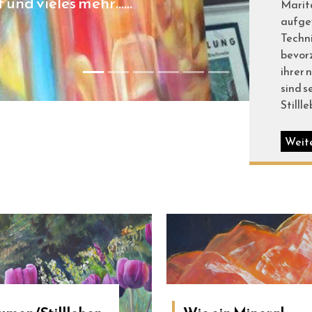
t und vieles mehr……
Marita
aufge
Techni
bevor
ihrer 
sind s
Stilll
Weit